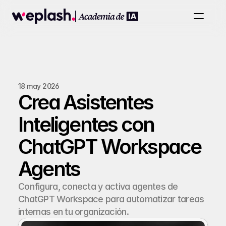
Cursos & Retos
Newsletter
Agencia
❤️‍🩹 VZLA Ayuda
Inicia Sesión
18 may 2026
Crea Asistentes
Únete a la Academia
Inteligentes con
ChatGPT Workspace
Agents
Configura, conecta y activa agentes de
ChatGPT Workspace para automatizar tareas
internas en tu organización.