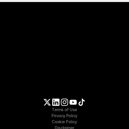
No te conviertas en 
dinosaurio
un 
🦖☄️
El mejor momento para empezar fue ayer. El 
segundo mejor es hoy. Tu yo del futuro te lo 
agradecerá.
Empieza Hoy
Terms of Use
Privacy Policy
Cookie Policy
Disclaimer